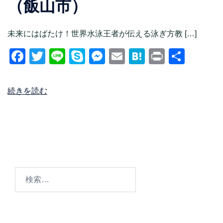
（飯山市）
未来にはばたけ！世界水泳王者が伝える泳ぎ方教 […]
Facebook
Twitter
Line
Skype
Messenger
Email
Hatena
Print
共
有
続きを読む