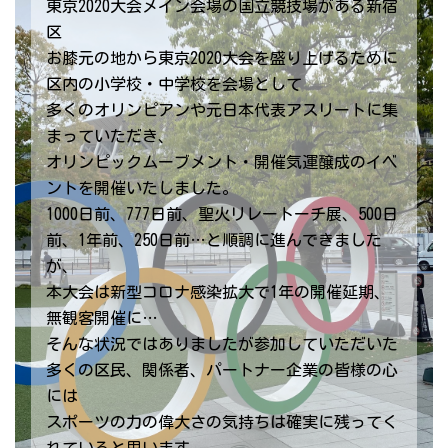
東京2020大会メイン会場の国立競技場がある新宿
区
お膝元の地から東京2020大会を盛り上げるために
区内の小学校・中学校を会場として
多くのオリンピアンや元日本代表アスリートに集
まっていただき、
オリンピックムーブメント・開催気運醸成のイベ
ントを開催いたしました。
1000日前、777日前、聖火リレートーチ展、500日
前、1年前、250日前…と順調に進んできました
が、
本大会は新型コロナ感染拡大で1年の開催延期、
無観客開催に…
そんな状況ではありましたが参加していただいた
多くの区民、関係者、パートナー企業の皆様の心
には
スポーツの力の偉大さの気持ちは確実に残ってく