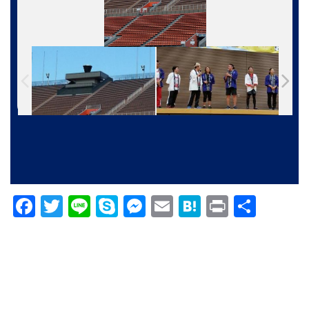
Facebook
Twitter
Line
Skype
Messenger
Email
Hatena
Print
共
有