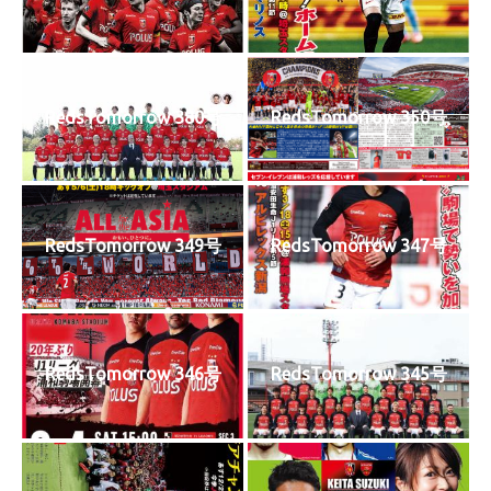
RedsTomorrow 380号
RedsTomorrow 350号
RedsTomorrow 349号
RedsTomorrow 347号
RedsTomorrow 346号
RedsTomorrow 345号