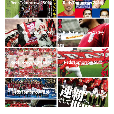
RedsTomorrow 250号
RedsTomorrow 241号
RedsTomorrow 200号
RedsTomorrow 150号
RedsTomorrow 100号
RedsTomorrow 50号
RedsTomorrow 号外
RedsTomorrow 創刊号